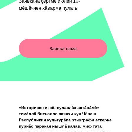
Заявкăна çĕртме июлĕн 10-
мĕшĕччен хăварма пулать
Заявка пама
«Историсен иксĕ: пуласлăх астăвăмĕ»
темăллă биеналле паянхи кун Ч
ă
ваш
Республикин культур
ă
па этнографи еткерне
пурнăç паракан йышлă калав, миф тата