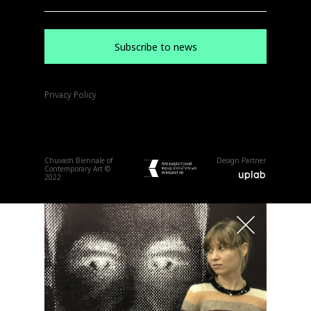
Subscribe to news
Privacy Policy
Chuvash Biennale of
Design Partner
Contemporary Art ©
2022