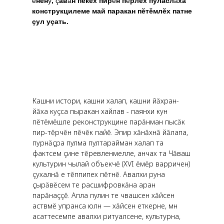
ĕ
нен
ÿ
,
ç
ав
ă
н пекех пир
ĕ
н п
ĕ
рлех пуласл
ă
ха
конструкцилеме май паракан пĕтĕмлĕх патне
çул уçать.
Кашни истори, кашни халап, кашни йăхран-
йăха куçса пыракан хайлав - паянхи кун
пĕтĕмĕшле реконструкцине парăнман пысăк
пир-тĕрчĕн пĕчĕк пайĕ. Эпир хăнăхнă йăлапа,
пурнăçра пулма пултарайман халап та
фактсем çине тĕревленмелле, анчах та Чăваш
культурин чылай объекчĕ (XVI ĕмĕр варричен)
çухалнă е тĕппипех пĕтнĕ. Авалхи руна
çырăвĕсем те расшифровкăна аран
парăнаççĕ. Апла пулин те чӑвашсен хăйсен
астӑвӑмӗ упранса юлнӑ — хăйсен еткерне, мӑн
асаттесемпе авалхи ритуалсене, культурӑна,