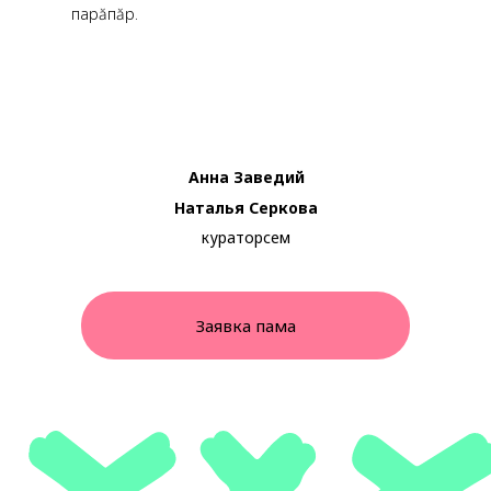
парăпăр.
Анна Заведий
Наталья Серкова
кураторсем
Заявка пама