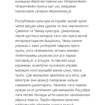
кунашкал йӗрӗсем паянхи кун тĕперенчĕкĕн-
тĕпренчĕкĕн пухӑнса кӑшт ҫеҫ палӑракан
паллăсемпе ҫӗнӗрен йӗркеленеҫҫӗ.
Республикăн культура историйĕ чылай чухне
чĕлхе вĕççĕн кăна çÿрени те ăна черченлетет.
Çавăнпа та Чăваш культури, çăмăллăнах,
тĕрлĕ шутласа кăларнă тата чăн пулса иртнĕ
интерпретацисем йышăнать. Чӑваш халӑхне
упракан ӑс-хакӑл ҫитĕнӳллӗ тавралӑх пулса
тӑрать, унта тĕлĕнмелле, кӗтмен илемӗн
тӗлӗнтермӗш ҫеҫкисем ӳсе-ӳсе ларма
пултараҫҫӗ, е ӳсеççех. Астӑвӑм вăл куçа
куранман‚ асаилӳсен хускануллӑ управӗ‚
малашлӑх конструкцийĕ валли ҫӑлкуҫ пулса
тӑрать. Çав малашлăх аваллăха аса илсе, çав
вăхăтрах ăна аранçă палăракан хальхи
саманапа çыхăнтарать. Аваллăх тата паянхи
кунран ÿссе ҫитӗнекен çав малашлăх Раҫҫейри
тата пӗтӗм тӗнчери ытти халӑхсен чăнлăхĕнчен
уйрӑлса тӑмасть. Пирӗн пӗрлехи пуласлӑхӑн
пайӗсем пӗр-пӗринпе ҫыхӑнса тӑраҫҫӗ,