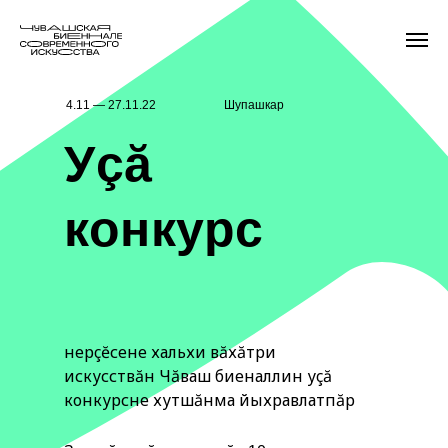
4.11 — 27.11.22
Шупашкар
Уçă
конкурс
Ӳнерçĕсене хальхи вăхăтри
искусствăн Чăваш биеналлин уçă
конкурсне хутшăнма йыхравлатпăр