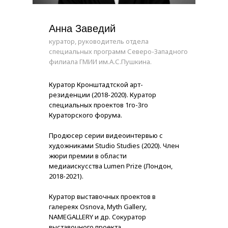
Анна Заведий
куратор, руководитель отдела
специальных программ Северо-Западного
филиала ГМИИ им.А.С.Пушкина.
Куратор Кронштадтской арт-
резиденции (2018-2020). Куратор
специальных проектов 1го-3го
Кураторского форума.
Продюсер серии видеоинтервью с
художниками Studio Studies (2020). Член
жюри премии в области
медиаискусства Lumen Prize (Лондон,
2018-2021).
Куратор выставочных проектов в
галереях Osnova, Myth Gallery,
NAMEGALLERY и др. Cокуратор
выставочного проекта