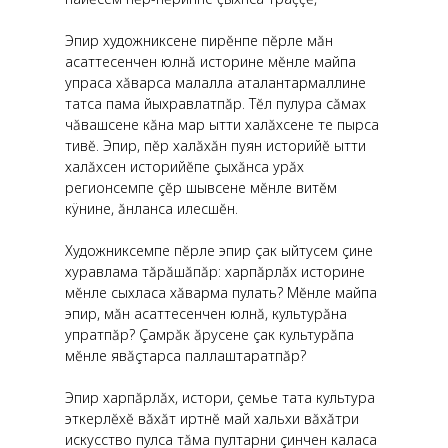
Эпир художниксене пирĕнпе пĕрле мăн
асаттесенчен юлнă историне мĕнле майпа
упраса хăварса малалла аталантармаллине
татса пама йыхравлатпăр. Тĕл пулура сăмах
чăвашсене кăна мар ытти халăхсене те пырса
тивĕ. Эпир, пĕр халăхăн пуян историйĕ ытти
халăхсен историйĕпе çыхăнса урăх
регионсемпе çĕр шывсене мĕнле витĕм
кÿнине, ăнланса илесшĕн.
Художниксемпе пĕрле эпир çак ыйтусем çине
хуравлама тăрăшăпăр: харпăрлăх историне
мĕнле сыхласа хăварма пулать? Мĕнле майпа
эпир, мăн асаттесенчен юлнă, культурăна
упратпăр? Çамрăк ăрусене çак культурăпа
мĕнле явăçтарса паллаштаратпăр?
Эпир харпăрлăх, истори, çемье тата культура
эткерлĕхĕ вăхăт иртнĕ май хальхи вăхăтри
искусство пулса тăма пултарни çинчен каласа